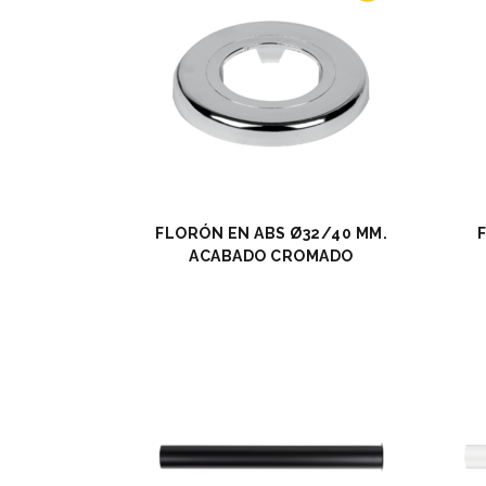
EXPO
DES
DESA
INDU
SOPO
ACCE
FLORÓN EN ABS Ø32/40 MM.
ACABADO CROMADO