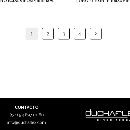
BO PARA SIFÓN 1000 MM.
TUBO FLEXIBLE PARA SI
1
2
3
4
CONTACTO
(+34) 93 897 01 60
info@duchaflex.com