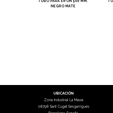
TUBO PARA SIFÓN 500 MM.
TU
NEGRO MATE
UBICACIÓN
Zona Industrial La Masía
08798 Sant Cugat Sesgarrigues