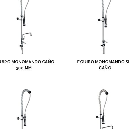
SITORES CANALETAS
AGUES PARA FREGADEROS
GÜES Y SUMIDEROS
STRIALES
RTES Y ASIDEROS
SORIOS Y RECAMBIOS
UIPO MONOMANDO CAÑO
EQUIPO MONOMANDO S
300 MM
CAÑO