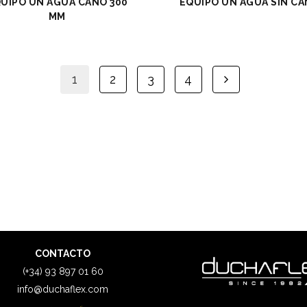
UIPO UN AGUA CAÑO 300
EQUIPO UN AGUA SIN C
MM
1
2
3
4
CONTACTO
(+34) 93 897 01 60
info@duchaflex.com