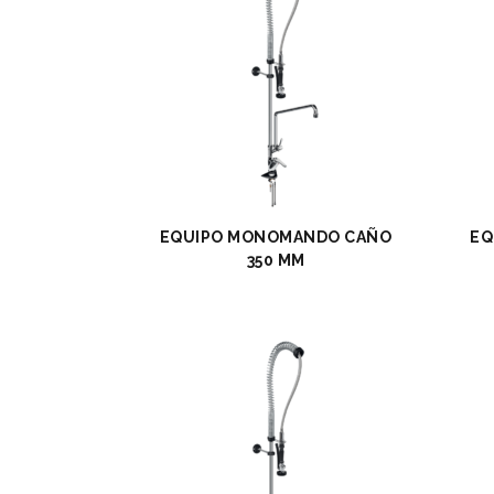
EXPO
DES
DESA
INDU
SOPO
ACCE
EQUIPO MONOMANDO CAÑO
EQ
350 MM