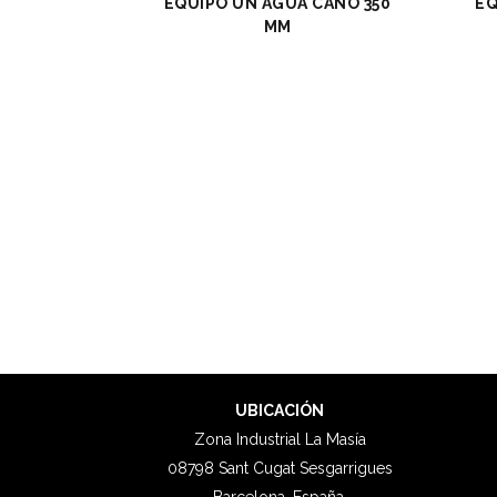
EQUIPO UN AGUA CAÑO 350
EQ
MM
UBICACIÓN
Zona Industrial La Masía
08798 Sant Cugat Sesgarrigues