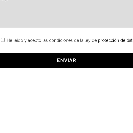
SITORES CANALETAS
AGUES PARA FREGADEROS
GÜES Y SUMIDEROS
STRIALES
RTES Y ASIDEROS
SORIOS Y RECAMBIOS
He leído y acepto las condiciones de la ley de
protección de dat