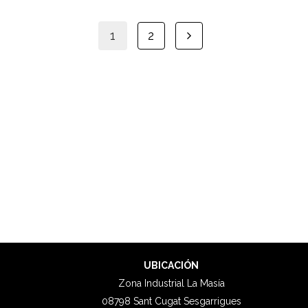
1
2
UBICACIÓN
Zona Industrial La Masía
08798 Sant Cugat Sesgarrigues