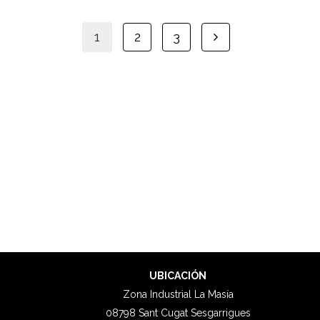
1
2
3
UBICACIÓN
Zona Industrial La Masía
08798 Sant Cugat Sesgarrigues