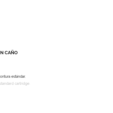
IN CAÑO
ntura estándar.
standard cartridge.