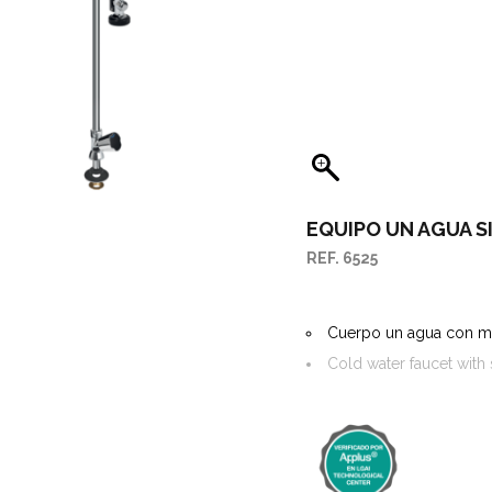
SITORES CANALETAS
AGUES PARA FREGADEROS
GÜES Y SUMIDEROS
STRIALES
RTES Y ASIDEROS
SORIOS Y RECAMBIOS
EQUIPO UN AGUA S
REF. 6525
Cuerpo un agua con mo
Cold water faucet with 