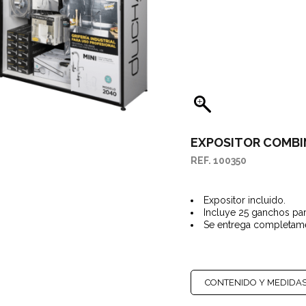
SITORES CANALETAS
AGUES PARA FREGADEROS
GÜES Y SUMIDEROS
STRIALES
RTES Y ASIDEROS
SORIOS Y RECAMBIOS
EXPOSITOR COMBI
REF. 100350
Expositor incluido.
Incluye 25 ganchos par
Se entrega completam
CONTENIDO Y MEDIDA