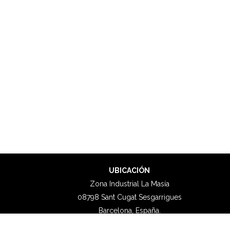
UBICACIÓN
Zona Industrial La Masía
08798 Sant Cugat Sesgarrigues
Barcelona, España.