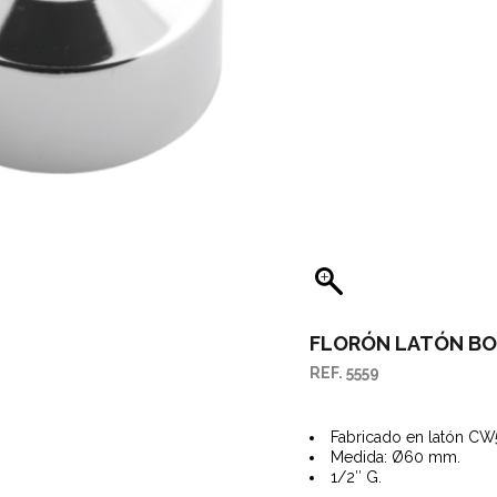
SITORES CANALETAS
AGUES PARA FREGADEROS
GÜES Y SUMIDEROS
STRIALES
RTES Y ASIDEROS
SORIOS Y RECAMBIOS
FLORÓN LATÓN BO
REF. 5559
Fabricado en latón C
Medida: Ø60 mm.
1/2″ G.