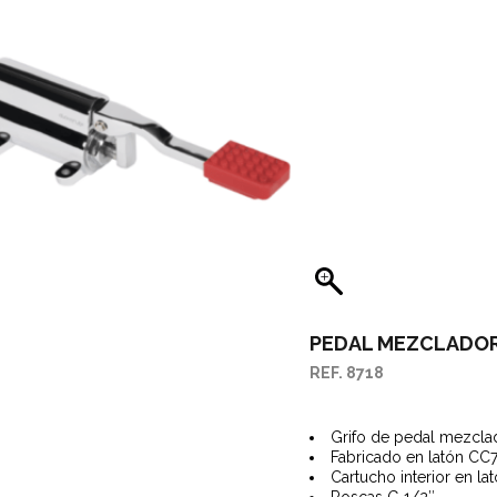
SITORES CANALETAS
AGUES PARA FREGADEROS
GÜES Y SUMIDEROS
STRIALES
RTES Y ASIDEROS
SORIOS Y RECAMBIOS
PEDAL MEZCLADOR
REF. 8718
Grifo de pedal mezcla
Fabricado en latón CC
Cartucho interior en l