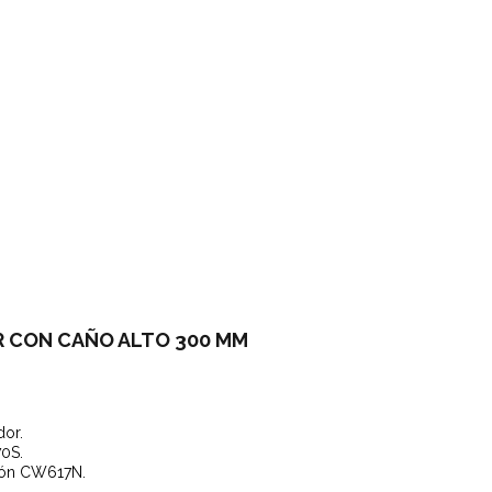
 CON CAÑO ALTO 300 MM
dor.
70S.
atón CW617N.