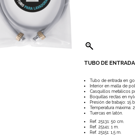
SITORES CANALETAS
AGUES PARA FREGADEROS
GÜES Y SUMIDEROS
STRIALES
RTES Y ASIDEROS
SORIOS Y RECAMBIOS
TUBO DE ENTRADA 
Tubo de entrada en g
Interior en malla de po
Casquillos metálicos p
Boquillas rectas en nyl
Presión de trabajo: 15 b
Temperatura máxima: 2
Tuercas en latón.
Ref. 25131: 50 cm.
Ref. 25141: 1 m.
Ref. 25151: 1,5 m.