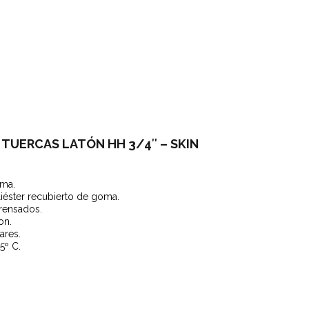
TUERCAS LATÓN HH 3/4″ – SKIN
oma.
liéster recubierto de goma.
rensados.
on.
ares.
5º C.