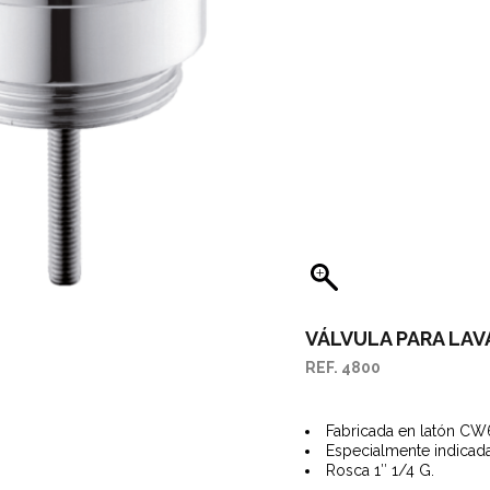
SITORES CANALETAS
AGUES PARA FREGADEROS
GÜES Y SUMIDEROS
STRIALES
RTES Y ASIDEROS
SORIOS Y RECAMBIOS
VÁLVULA PARA LAV
REF. 4800
Fabricada en latón C
Especialmente indicada
Rosca 1″ 1/4 G.