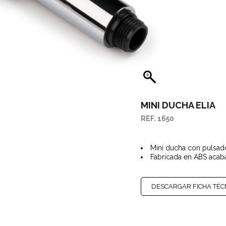
SITORES CANALETAS
AGUES PARA FREGADEROS
GÜES Y SUMIDEROS
STRIALES
RTES Y ASIDEROS
SORIOS Y RECAMBIOS
MINI DUCHA ELIA
REF. 1650
Mini ducha con pulsad
Fabricada en ABS aca
DESCARGAR FICHA TÉC