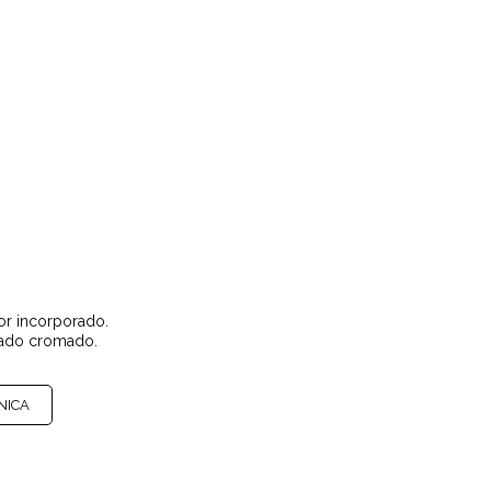
or incorporado.
bado cromado.
NICA