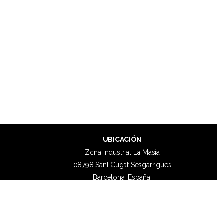
UBICACIÓN
Zona Industrial La Masía
08798 Sant Cugat Sesgarrigues
Barcelona, España.